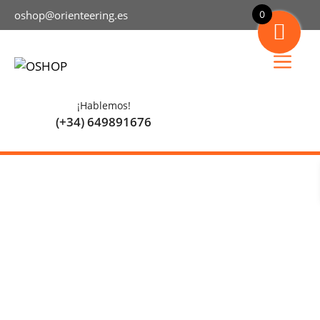
Saltar
oshop@orienteering.es
0
al
contenido
Menú
¡Hablemos!
(+34) 649891676