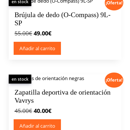
en stock
¡Oferta!
Brújula de dedo (O-Compass) 9L-
SP
El
El
55.00
€
49.00
€
precio
precio
Añadir al carrito
original
actual
era:
es:
55.00€.
49.00€.
en stock
¡Oferta!
Zapatilla deportiva de orientación
Vavrys
El
El
45.00
€
40.00
€
precio
precio
Añadir al carrito
original
actual