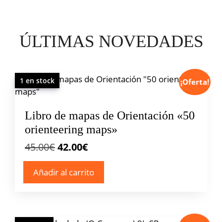
ÚLTIMAS NOVEDADES
1 en stock
¡Oferta!
Libro de mapas de Orientación «50
orienteering maps»
El
El
45.00
€
42.00
€
precio
precio
Añadir al carrito
original
actual
era:
es:
45.00€.
42.00€.