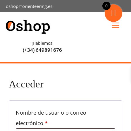
Saltar
oshop@orienteering.es
0
al
contenido
Menú
¡Hablemos!
(+34) 649891676
Acceder
Nombre de usuario o correo
Obligatorio
electrónico
*